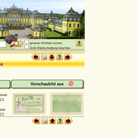
genauen Wortlaut suchen
Groß-/Kleinschreibung beachten
t
Vorschaubild aus
atum
923
tum
923