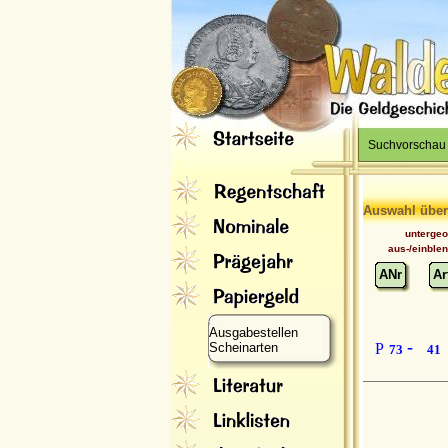
Suchvorschau
Auswahl über
unterge
aus-/einble
ANr
Ar
Ausgabestellen
-
Scheinarten
P
73
41