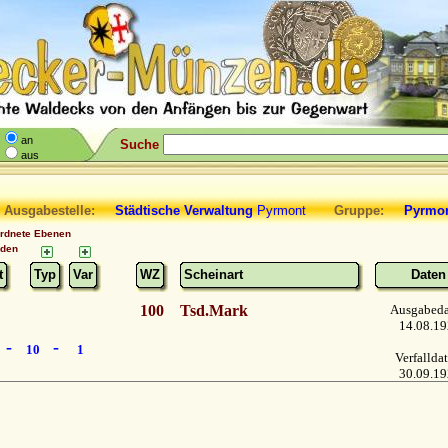
an
Suche
aus
 Ausgabestelle:
Städtische Verwaltung
Pyrmont
Gruppe:
Pyrmon
ordnete Ebenen
nden
t
Typ
Var
WZ
Scheinart
Daten
100
Tsd.Mark
Ausgabed
14.08.1
-
-
10
1
Verfallda
30.09.1