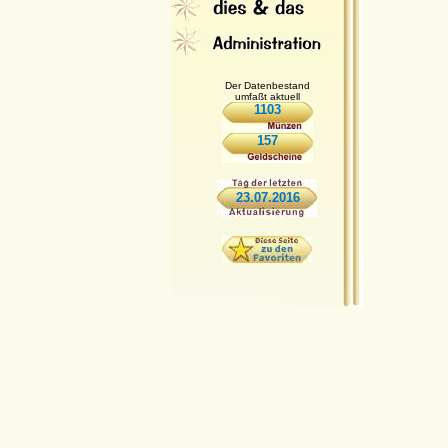
Der Datenbestand
umfaßt aktuell
1103
157
23.07.2016