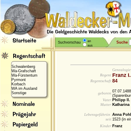
an
Suche
Suchvorschau
aus
Schwalenberg
Genealogie
Wa-Grafschaft
Franz I
Regent:
Wa-Fürstentum
Pyrmont
84
Regentschaft:
Korbach
WA im Ausland
07.07.1488
Sonstige
geboren:
(Sparenbur
Vater:
Philipp II
Mutter:
Katharina
Lebensgefährtin :
Anna Poh
seit:
1523 (in e
Kinder:
Franz