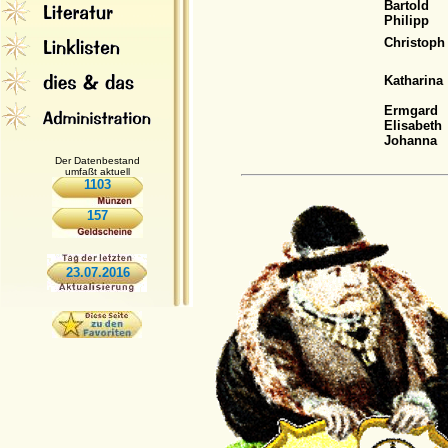
Bartold
Philipp
Christoph
Katharina
Ermgard
Elisabeth
Johanna
Der Datenbestand
umfaßt aktuell
1103
157
23.07.2016