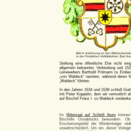
Bild in Anlehnung an den Bildnisstamm
in der Fürstlichen Hofbibliothek, Bad Aro
Stellung eine öffentliche Ehe nicht ein
allgemein bekannter, Verbindung seit 15
Leinewebers Barthold Polmann zu Einbeck.
„von Waldeck“ nannten, während deren 
„Waldeck“ führten.
In den Jahren 1534 und 1539 schloß Gra
mit Peter Koppelin, dem wir vermutlich a
auf Bischof Franz I. zu Waldeck verdanke
Im
Rittersaal auf Schloß Iburg
können S
Bischöfe Osnabrücks bewundern. Ob 
Erscheinungsbild der Würdenträger wide
unwahrscheinlich. Um ein, dieser Vorlag