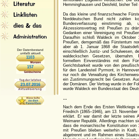
Hemminghausen und Deisfeld, bisher Teil
Da das kleine und finanzschwache Fürst
Norddeutschen Bund nicht zahlen ko
Bundesverfassung einstimmig ab
Akzessionsvertrag mit Preußen zu drä
Gedanken einer Vereinigung mit Preußen
Daraufhin schloß Waldeck im Oktober 
Preußen, demgemäß das Fürstentum nomi
aber ab 1. Januar 1868 die Staatsdefi
Der Datenbestand
einschließlich Justiz- und Schulwesen, d
umfaßt aktuell
waldeckschen Gesetzen, übernahm. P
1103
formellem Einverständnis mit dem Fürs
Gerichtsbarkeit wurde von den preußisch
157
für den Landesteil Pyrmont, in Hannove
nur noch die Verwaltung des Kirchenwe
ein Zustimmungsrecht bei Gesetzen. Auch
der Domänen. Der Vertrag wurde in der Fol
23.07.2016
wurde Waldeck ein Bundesstaat des Deut
…
Nach dem Ende des Ersten Weltkriegs wur
Friedrich (1865–1946), am 13. November 1
erklärt. Er war damit der letzte seines
Weimarer Republik. Allerdings machten si
dass die monarchische Konstitution von 
mit Preußen blieben weiterhin in Kra
abgetrennt und im Rahmen eines Staatsv