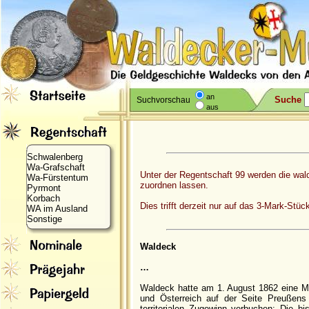
an
Suche
Suchvorschau
aus
Schwalenberg
Wa-Grafschaft
Unter der Regentschaft 99 werden die wa
Wa-Fürstentum
zuordnen lassen.
Pyrmont
Korbach
Dies trifft derzeit nur auf das 3-Mark-Stüc
WA im Ausland
Sonstige
Waldeck
…
Waldeck hatte am 1. August 1862 eine Mi
und Österreich auf der Seite Preußen
territorialen Zugewinn verbuchen: Die 