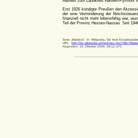
Hameln zum Landkreis Hameln-Pyrmont ve
Erst 1926 kündigte Preußen den Akzessi
der eine Verminderung der Reichssteue
finanziell nicht mehr lebensfähig war, wu
Teil der Provinz Hessen-Nassau. Seit 194
Seite „Waldeck“. In: Wikipedia, Die freie Enzyklopä
URL.:
http://de.wikipedia.org/w/index.php?title=Wa
Abgerufen: 14. Oktober 2009, 08:12 UTC