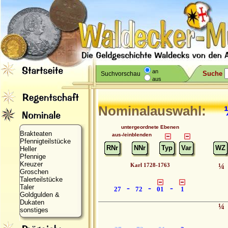
an
Suche
Suchvorschau
aus
Nominalauswahl:
¼ 
untergeordnete Ebenen
Brakteaten
aus-/einblenden
Pfennigteilstücke
RNr
NNr
Typ
Var
WZ
Heller
Pfennige
Kreuzer
Karl 1728-1763
¼
Groschen
Talerteilstücke
-
-
-
Taler
27
72
01
1
Goldgulden &
Dukaten
¼
sonstiges