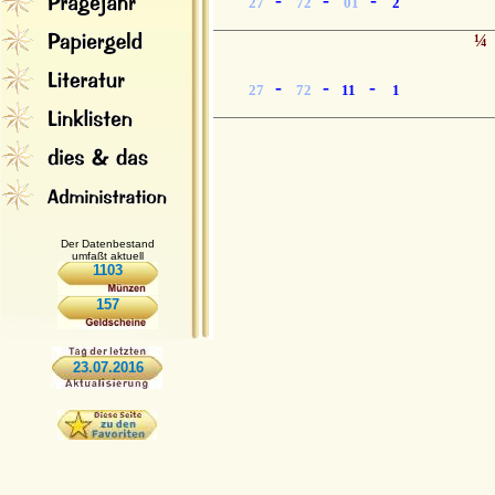
-
-
-
27
72
01
2
¼
-
-
-
27
72
11
1
Der Datenbestand
umfaßt aktuell
1103
157
23.07.2016