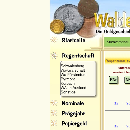
Suchvorschau
Regentenaus
Schwalenberg
unterge
Wa-Grafschaft
aus-/einble
Wa-Fürstentum
Pyrmont
RNr
N
Korbach
WA im Ausland
Sonstige
-
35
9
-
35
9