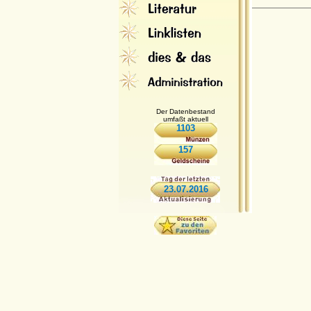
Der Datenbestand
umfaßt aktuell
1103
157
23.07.2016