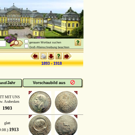
genauen Wortlaut suchen
Groß-/Kleinschreibung beachten
1893 - 1918
/Jahr
Vorschaubild aus
and
TT MIT UNS
w. Arabesken
1903
glatt
1913
9.08.)