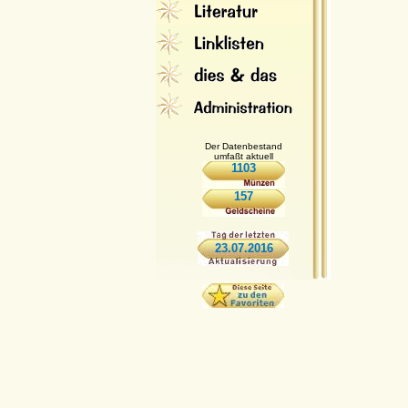
Der Datenbestand
umfaßt aktuell
1103
157
23.07.2016