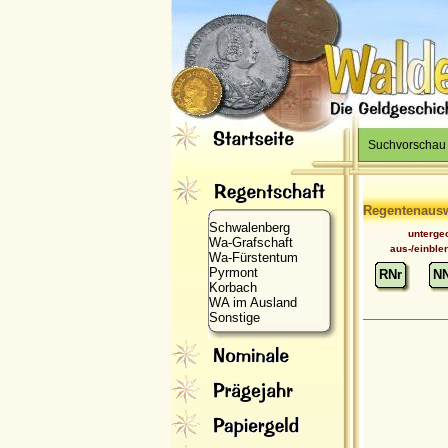
Suchvorschau
Regentenaus
Schwalenberg
unterge
Wa-Grafschaft
aus-/einble
Wa-Fürstentum
Pyrmont
RNr
N
Korbach
WA im Ausland
Sonstige