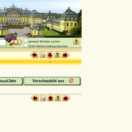
genauen Wortlaut suchen
Groß-/Kleinschreibung beachten
-
/Jahr
Vorschaubild aus
Rand