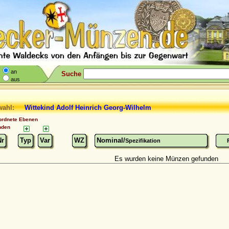
an
Suche
aus
wahl:
Wittekind
Adolf Heinrich Georg-Wilhelm
ordnete Ebenen
nden
Nr
Typ
Var
WZ
Nominal/
Spezifikation
Es wurden keine Münzen gefunden