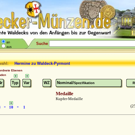
an
Suche
aus
wahl:
Hermine
zu Waldeck-Pyrmont
ordnete Ebenen
nden
Nr
Typ
Var
WZ
Nominal/
Spezifikation
R
Medaille
Kupfer-Medaille
-
-
(2
8
10
1