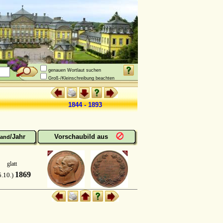
genauen Wortlaut suchen
Groß-/Kleinschreibung beachten
1844 - 1893
/Jahr
Vorschaubild aus
and
glatt
1869
5.10.)