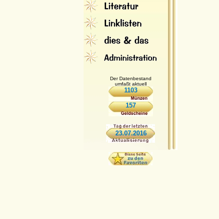
Der Datenbestand
umfaßt aktuell
1103
157
23.07.2016