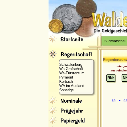
Suchvorschau
Regentenaus
Schwalenberg
unterge
Wa-Grafschaft
aus-/einble
Wa-Fürstentum
Pyrmont
RNr
N
Korbach
WA im Ausland
Sonstige
-
89
9