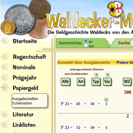
an
Suche
Suchvorschau
aus
Auswahl über Ausgabestelle:
Peters U
untergeordnete Ebenen
aus-/einblenden
ANr
Art
Typ
Var
WZ
500
Ausgabestellen
-
-
-
Scheinarten
P
23
45
10
1
2
-
-
-
P
23
52
10
1