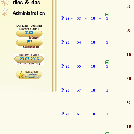
3
-
-
-
P
23
53
10
1
Der Datenbestand
umfaßt aktuell
5
1103
-
-
-
P
157
23
54
10
1
10
23.07.2016
-
-
-
P
23
55
10
1
20
-
-
-
P
23
57
10
1
½
-
-
-
P
23
61
10
1
10