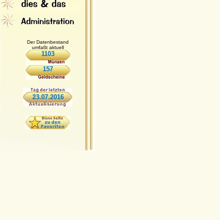
Der Datenbestand
umfaßt aktuell
1103
157
23.07.2016