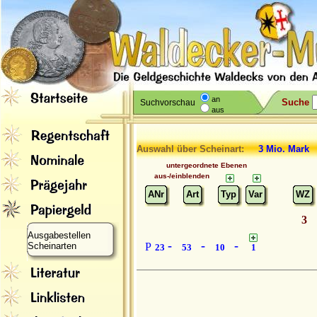
an
Suche
Suchvorschau
aus
Auswahl über Scheinart:
3 Mio. Mark
untergeordnete Ebenen
aus-/einblenden
ANr
Art
Typ
Var
WZ
3
Ausgabestellen
-
-
-
Scheinarten
P
23
53
10
1