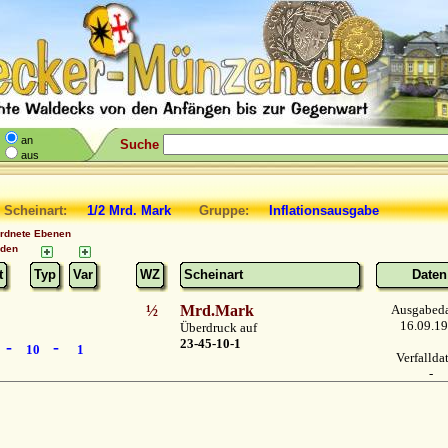
an
Suche
aus
 Scheinart:
1/2 Mrd. Mark
Gruppe:
Inflationsausgabe
ordnete Ebenen
nden
t
Typ
Var
WZ
Scheinart
Daten
½
Mrd.Mark
Ausgabed
16.09.1
Überdruck auf
23-45-10-1
-
-
10
1
Verfalld
-