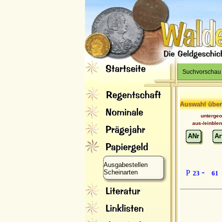
Suchvorschau
Auswahl über
unterge
aus-/einble
ANr
Ar
Ausgabestellen
-
Scheinarten
P
23
61