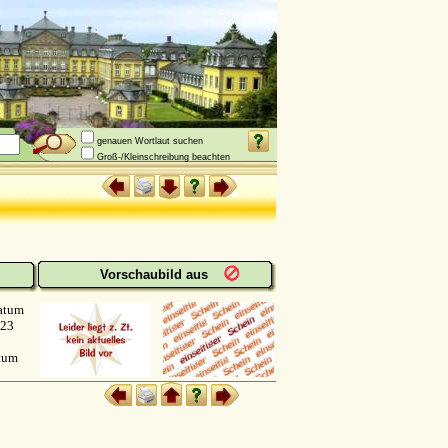
genauen Wortlaut suchen
Groß-/Kleinschreibung beachten
Vorschaubild aus
atum
923
atum