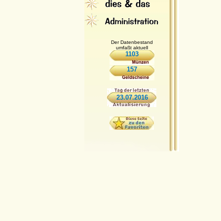
Der Datenbestand
umfaßt aktuell
1103
157
23.07.2016