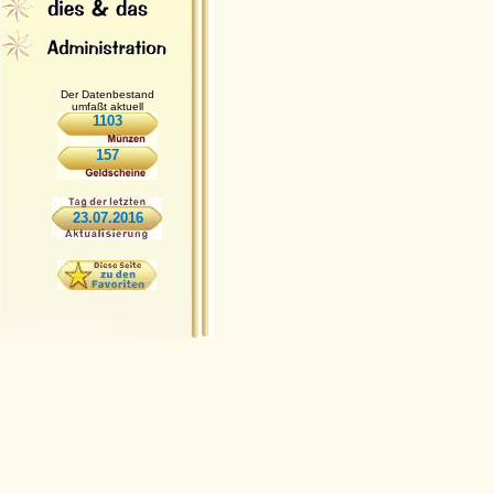
Der Datenbestand
umfaßt aktuell
1103
157
23.07.2016