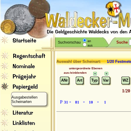
an
Suche
Suchvorschau
aus
Auswahl über Scheinart:
1/20 Festmet
untergeordnete Ebenen
aus-/einblenden
ANr
Art
Typ
Var
WZ
1/20
Ausgabestellen
-
-
-
Scheinarten
P
31
81
10
1