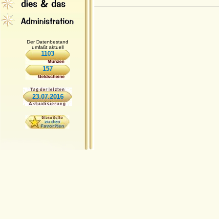
Der Datenbestand
umfaßt aktuell
1103
157
23.07.2016