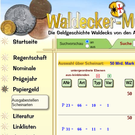
an
Suche
Suchvorschau
aus
Auswahl über Scheinart:
50 Mrd. Mar
untergeordnete Ebenen
aus-/einblenden
ANr
Art
Typ
Var
WZ
50
Ausgabestellen
-
-
-
Scheinarten
P
23
66
10
1
50
-
-
-
P
31
66
11
1