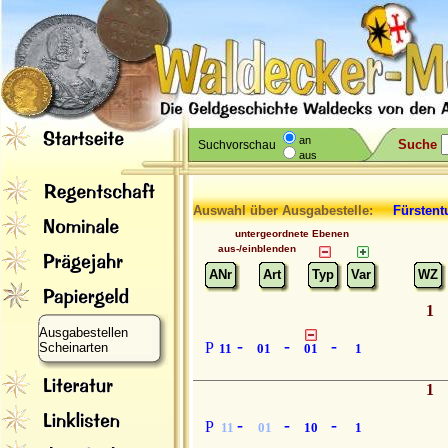
an
Suche
Suchvorschau
aus
Auswahl über Ausgabestelle:
Fürsten
untergeordnete Ebenen
aus-/einblenden
ANr
Art
Typ
Var
WZ
1
Ausgabestellen
-
-
-
P
Scheinarten
11
01
01
1
1
-
-
-
P
11
01
10
1