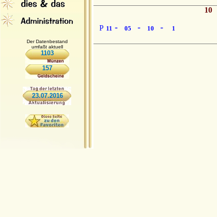
10
-
-
-
P
11
05
10
1
Der Datenbestand
umfaßt aktuell
1103
157
23.07.2016