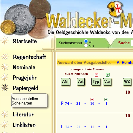
an
Suche
Suchvorschau
aus
Auswahl über Ausgabestelle:
A. Reinh
untergeordnete Ebenen
aus-/einblenden
ANr
Art
Typ
Var
WZ
10
Ausgabestellen
-
-
-
P
Scheinarten
74
21
10
1
10
-
-
-
P
74
21
11
1