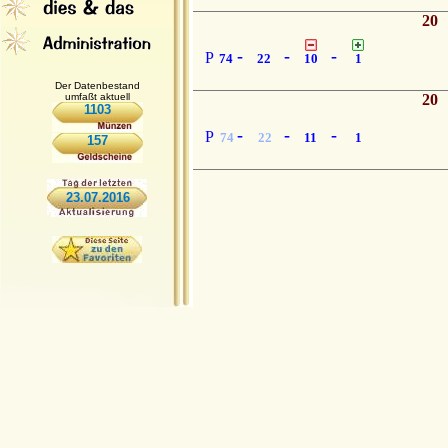
20
-
-
-
P
74
22
10
1
Der Datenbestand
umfaßt aktuell
20
1103
-
-
-
P
74
22
11
1
157
23.07.2016