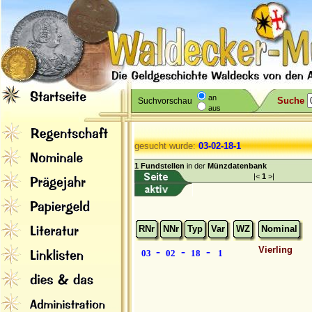
an
Suche
Suchvorschau
aus
gesucht wurde:
03-02-18-1
1 Fundstellen
in der
Münzdatenbank
|<
1
>|
RNr
NNr
Typ
Var
WZ
Nominal
-
-
-
Vierling
03
02
18
1