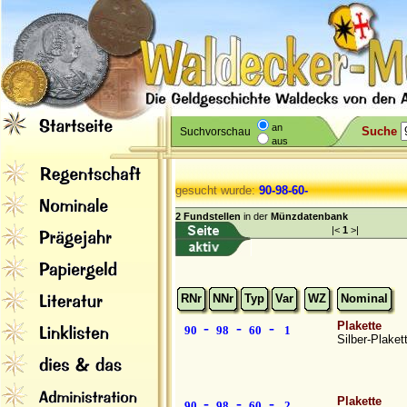
an
Suche
Suchvorschau
aus
gesucht wurde:
90-98-60-
2 Fundstellen
in der
Münzdatenbank
|<
1
>|
RNr
NNr
Typ
Var
WZ
Nominal
-
-
-
Plakette
90
98
60
1
Silber-Plaket
-
-
-
Plakette
90
98
60
2