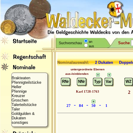
an
Suche
Suchvorschau
aus
Nominalauswahl:
2 Dukaten Dopp
untergeordnete Ebenen
aus-/einblenden
Brakteaten
RNr
NNr
Typ
Var
WZ
Pfennigteilstücke
Heller
Pfennige
Karl 1728-1763
2
Kreuzer
Groschen
-
-
-
Talerteilstücke
27
84
50
1
Taler
Goldgulden &
Dukaten
sonstiges