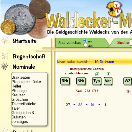
an
Suche
Suchvorschau
aus
Nominalauswahl:
10 Dukaten
untergeordnete Ebenen
aus-/einblenden
Brakteaten
RNr
NNr
Typ
Var
WZ
Pfennigteilstücke
Heller
Pfennige
Karl 1728-1763
10
Kreuzer
Groschen
-
-
-
Talerteilstücke
27
88
01
1
Taler
Goldgulden &
Dukaten
sonstiges