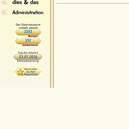
Der Datenbestand
umfaßt aktuell
1103
157
23.07.2016