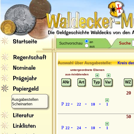
an
Suche
Suchvorschau
aus
Auswahl über Ausgabestelle:
Kreis de
untergeordnete Ebenen
aus-/einblenden
ANr
Art
Typ
Var
WZ
20
Ausgabestellen
-
-
-
P
Scheinarten
22
22
10
1
50
-
-
-
P
22
24
10
1