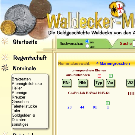
an
Suche
Suchvorschau
aus
Nominalauswahl:
4 Mariengroschen 
untergeordnete Ebenen
aus-/einblenden
Brakteaten
RNr
NNr
Typ
Var
WZ
Pfennigteilstücke
Heller
Pfennige
GeoFri Joh HeiWol 1645-64
IIII
Kreuzer
Groschen
-
-
-
Talerteilstücke
23
44
01
1
Taler
Goldgulden &
Dukaten
sonstiges