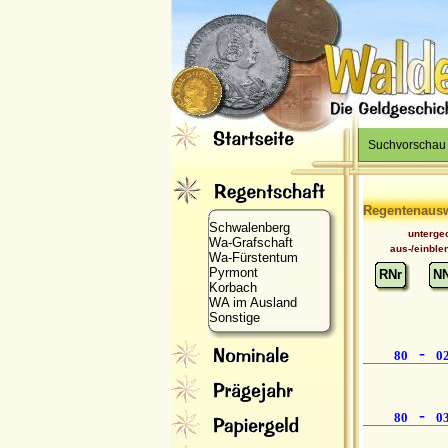
Suchvorschau
Regentenaus
Schwalenberg
unterge
Wa-Grafschaft
aus-/einble
Wa-Fürstentum
Pyrmont
RNr
N
Korbach
WA im Ausland
Sonstige
-
80
0
-
80
0