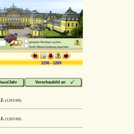
genauen Wortlaut suchen
Groß-/Kleinschreibung beachten
1256 - 1269
/Jahr
Vorschaubild an
Rand
.J.
(1265/69)
.J.
(1265/69)