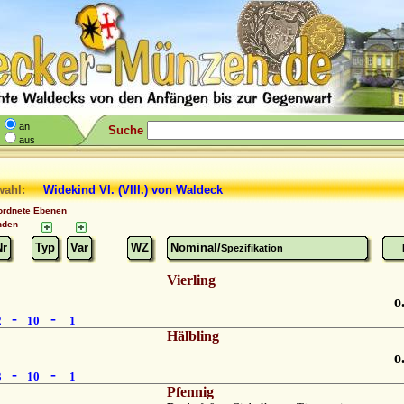
an
Suche
aus
wahl:
Widekind VI. (VIII.)
von Waldeck
ordnete Ebenen
nden
Nr
Typ
Var
WZ
Nominal/
Spezifikation
Vierling
o
-
-
2
10
1
Hälbling
o
-
-
3
10
1
Pfennig