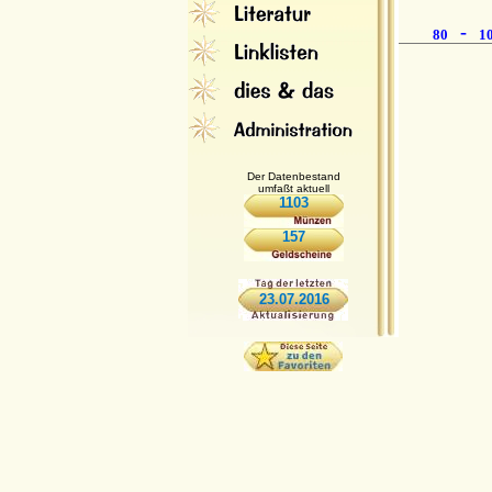
-
80
1
Der Datenbestand
umfaßt aktuell
1103
157
23.07.2016