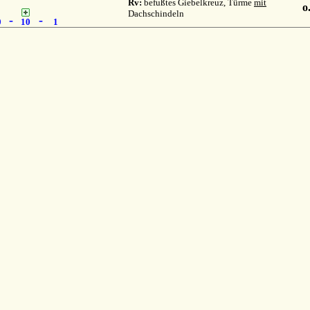
Rv:
befußtes Giebelkreuz, Türme
mit
o
Dachschindeln
-
-
0
10
1