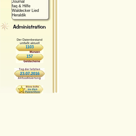
Journal
faq & Hilfe
Waldecker Lied
Heraldik
Der Datenbestand
umfaßt aktuell
1103
157
23.07.2016