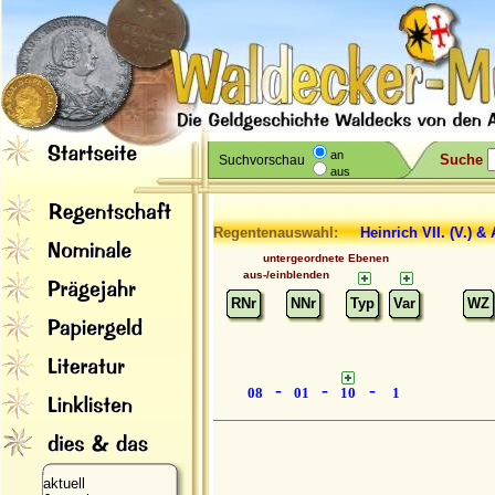
an
Suche
Suchvorschau
aus
Regentenauswahl:
Heinrich VII.
(V.) &
untergeordnete Ebenen
aus-/einblenden
RNr
NNr
Typ
Var
WZ
-
-
-
08
01
10
1
aktuell