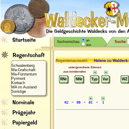
an
Suche
Suchvorschau
aus
Regentenauswahl:
Helene
zu Waldeck
Schwalenberg
untergeordnete Ebenen
Wa-Grafschaft
aus-/einblenden
Wa-Fürstentum
Pyrmont
RNr
NNr
Typ
Var
WZ
Korbach
WA im Ausland
Sonstige
-
-
-
92
98
01
1