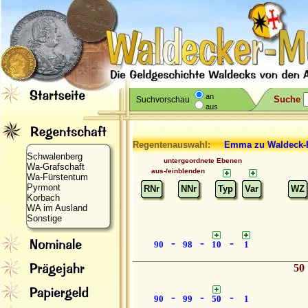
an
Suche
Suchvorschau
aus
Regentenauswahl:
Emma
zu Waldeck
Schwalenberg
untergeordnete Ebenen
Wa-Grafschaft
aus-/einblenden
Wa-Fürstentum
Pyrmont
RNr
NNr
Typ
Var
WZ
Korbach
WA im Ausland
Sonstige
-
-
-
90
98
10
1
50
-
-
-
90
99
50
1