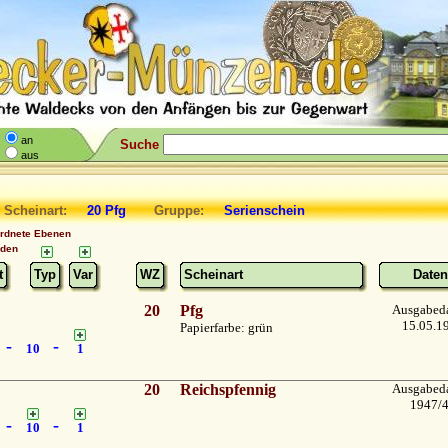
an
Suche
aus
 Scheinart:
20 Pfg
Gruppe:
Serienschein
ordnete Ebenen
nden
t
Typ
Var
WZ
Scheinart
Daten
20
Pfg
Ausgabed
15.05.1
Papierfarbe: grün
-
-
10
1
20
Reichspfennig
Ausgabed
1947/
-
-
10
1