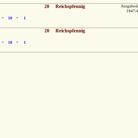
20
Reichspfennig
Ausgabed
1947/
-
-
10
1
20
Reichspfennig
-
-
10
1