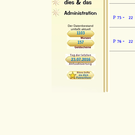
-
P
75
22
Der Datenbestand
umfaßt aktuell
1103
-
P
76
22
157
23.07.2016