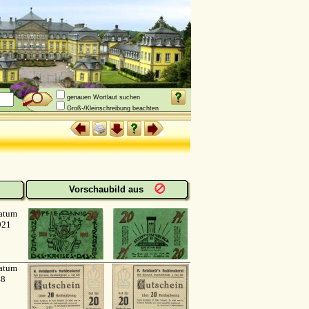
genauen Wortlaut suchen
Groß-/Kleinschreibung beachten
Vorschaubild aus
atum
921
atum
48