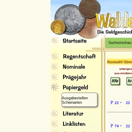
Suchvorschau
Auswahl über
unterge
aus-/einble
ANr
Ar
Ausgabestellen
-
P
Scheinarten
22
22
-
P
74
22