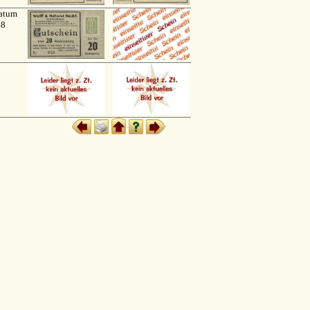
atum
48