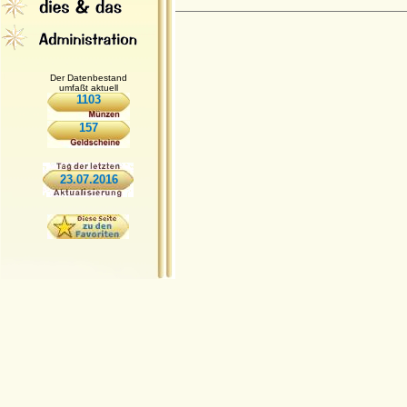
Der Datenbestand
umfaßt aktuell
1103
157
23.07.2016