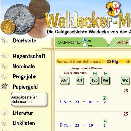
an
Suche
Suchvorschau
aus
Auswahl über Scheinart:
25 Pfg
Gru
untergeordnete Ebenen
aus-/einblenden
ANr
Art
Typ
Var
WZ
25
Ausgabestellen
-
-
-
P
Scheinarten
51
23
01
2
25
-
-
-
P
71
23
10
1