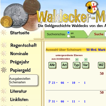
an
Suche
Suchvorschau
aus
Auswahl über Scheinart:
50 Mrd. Mar
untergeordnete Ebenen
aus-/einblenden
ANr
Art
Typ
Var
WZ
50
Ausgabestellen
-
-
-
Scheinarten
P
23
66
10
1
50
-
-
-
P
31
66
11
1