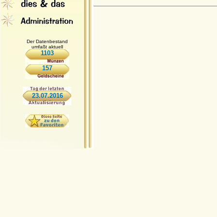
Der Datenbestand
umfaßt aktuell
1103
157
23.07.2016