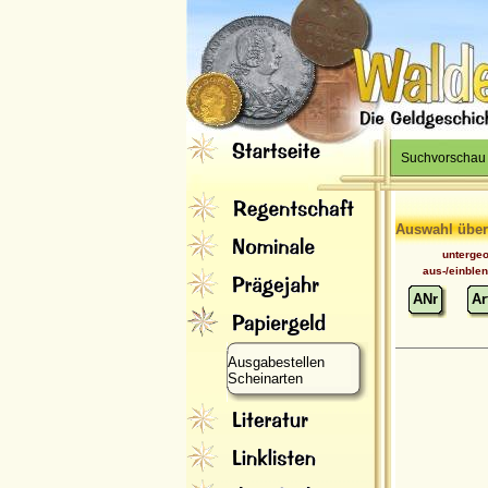
Suchvorschau
Auswahl über
unterge
aus-/einble
ANr
Ar
Ausgabestellen
Scheinarten