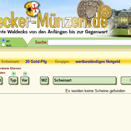
an
Suche
aus
 Scheinart:
20 Gold-Pfg
Gruppe:
wertbeständiges Notgeld
ordnete Ebenen
nden
t
Typ
Var
WZ
Scheinart
Es wurden keine Scheine gefunden