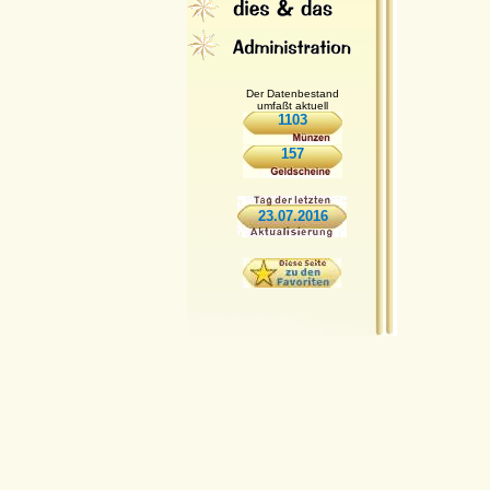
Der Datenbestand
umfaßt aktuell
1103
157
23.07.2016