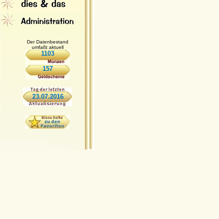
Der Datenbestand
umfaßt aktuell
1103
157
23.07.2016