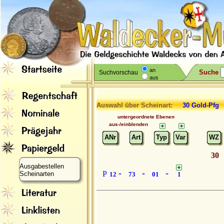
an
Suche
Suchvorschau
aus
Auswahl über Scheinart:
30 Gold-Pfg
untergeordnete Ebenen
aus-/einblenden
ANr
Art
Typ
Var
WZ
30
Ausgabestellen
-
-
-
P
Scheinarten
12
73
01
1