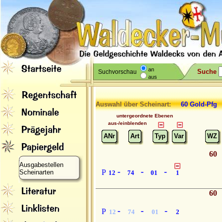
an
Suche
Suchvorschau
aus
Auswahl über Scheinart:
60 Gold-Pfg
untergeordnete Ebenen
aus-/einblenden
ANr
Art
Typ
Var
WZ
60
Ausgabestellen
-
-
-
P
Scheinarten
12
74
01
1
60
-
-
-
P
12
74
01
2