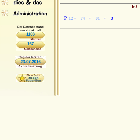
60
-
-
-
P
12
74
01
3
Der Datenbestand
umfaßt aktuell
1103
157
23.07.2016