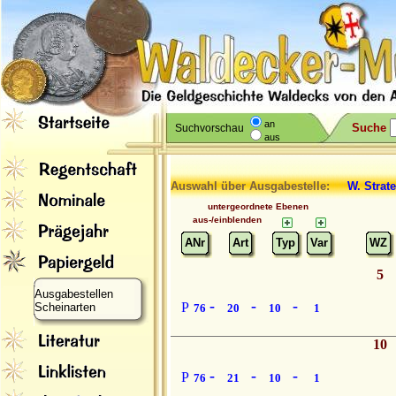
an
Suche
Suchvorschau
aus
Auswahl über Ausgabestelle:
W. Strat
untergeordnete Ebenen
aus-/einblenden
ANr
Art
Typ
Var
WZ
5
Ausgabestellen
-
-
-
P
Scheinarten
76
20
10
1
10
-
-
-
P
76
21
10
1