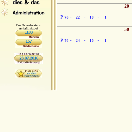
20
-
-
-
P
76
22
10
1
Der Datenbestand
umfaßt aktuell
50
1103
-
-
-
P
76
24
10
1
157
23.07.2016