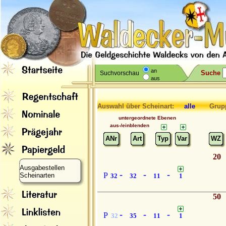
an
Suche
Suchvorschau
aus
Auswahl über Scheinart:
alle
Grupp
untergeordnete Ebenen
aus-/einblenden
ANr
Art
Typ
Var
WZ
20
Ausgabestellen
-
-
-
P
Scheinarten
32
32
11
1
50
-
-
-
P
32
35
11
1