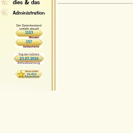
Der Datenbestand
umfaßt aktuell
1103
157
23.07.2016