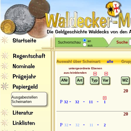
an
Suche
Suchvorschau
aus
Auswahl über Scheinart:
alle
Grupp
untergeordnete Ebenen
aus-/einblenden
ANr
Art
Typ
Var
WZ
20
Ausgabestellen
-
-
-
P
Scheinarten
32
32
11
1
20
-
-
-
P
32
32
11
2