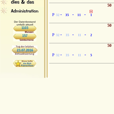
50
-
-
-
P
32
35
11
1
Der Datenbestand
umfaßt aktuell
50
1103
-
-
-
P
32
35
11
2
157
50
23.07.2016
-
-
-
P
32
35
11
5