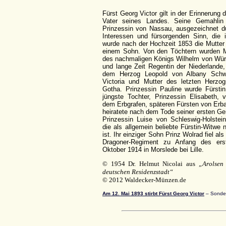
Fürst Georg Victor gilt in der Erinnerung 
Vater seines Landes. Seine Gemahlin
Prinzessin von Nassau, ausgezeichnet du
Interessen und fürsorgenden Sinn, die i
wurde nach der Hochzeit 1853 die Mutter
einem Sohn. Von den Töchtern wurden M
des nachmaligen Königs Wilhelm von Wü
und lange Zeit Regentin der Niederlande,
dem Herzog Leopold von Albany Schwi
Victoria und Mutter des letzten Herzo
Gotha. Prinzessin Pauline wurde Fürsti
jüngste Tochter, Prinzessin Elisabeth, 
dem Erbgrafen, späteren Fürsten von Erb
heiratete nach dem Tode seiner ersten Ge
Prinzessin Luise von Schleswig-Holstein
die als allgemein beliebte Fürstin-Witwe 
ist. Ihr einziger Sohn Prinz Wolrad fiel a
Dragoner-Regiment zu Anfang des ers
Oktober 1914 in Morslede bei Lille.
© 1954 Dr. Helmut Nicolai aus
„Arolsen 
deutschen Residenzstadt“
© 2012 Waldecker-Münzen.de
Am 12. Mai 1893 stirbt Fürst Georg Victor
– Sonder