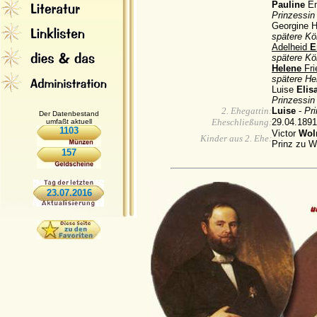
Pauline
E
Prinzessin
Georgine H
spätere Kö
Adelheid
spätere Kö
Helene
Fri
spätere He
Luise
Elis
Prinzessin
2. Ehegattin:
Luise
-
Pri
Der Datenbestand
Eheschließung:
29.04.1891
umfaßt aktuell
1103
Victor
Wol
Kinder aus 2. Ehe:
Prinz zu W
157
23.07.2016