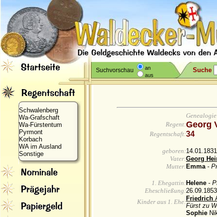
an
Suche
Suchvorschau
aus
Schwalenberg
Genealogie
Wa-Grafschaft
Georg 
Regent:
Wa-Fürstentum
Pyrmont
34
Regentschaft:
Korbach
WA im Ausland
geboren:
14.01.1831
Sonstige
Vater:
Georg Hei
Mutter:
Emma
-
Pr
1. Ehegattin:
Helene
-
P
Eheschließung:
26.09.1853
Friedrich
Kinder aus 1. Ehe:
Fürst zu 
Sophie
Ni