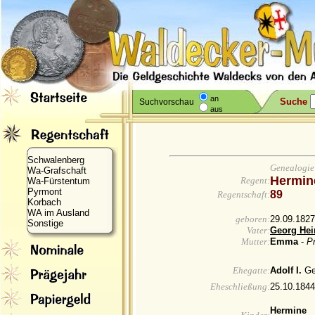
an
Suche
Suchvorschau
aus
Schwalenberg
Genealogie
Wa-Grafschaft
Hermin
Regent:
Wa-Fürstentum
Pyrmont
89
Regentschaft:
Korbach
WA im Ausland
geboren:
29.09.1827
Sonstige
Vater:
Georg Hei
Mutter:
Emma
-
Pr
Ehegatte:
Adolf I.
Ge
Eheschließung:
25.10.1844
Hermine