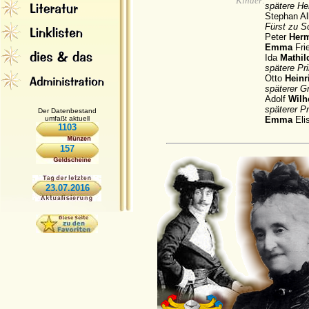
Kinder:
spätere He
Stephan A
Fürst zu S
Peter
Her
Emma
Fri
Ida
Mathi
spätere Pr
Otto
Heinr
späterer G
Adolf
Wilh
späterer P
Der Datenbestand
umfaßt aktuell
Emma
Eli
1103
157
23.07.2016