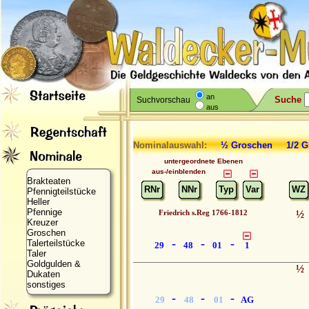
an
Suche
Suchvorschau
aus
Nominalauswahl:
½ Groschen 1/2
untergeordnete Ebenen
aus-/einblenden
Brakteaten
RNr
NNr
Typ
Var
WZ
Pfennigteilstücke
Heller
Pfennige
Friedrich s.Reg 1766-1812
½
Kreuzer
Groschen
-
-
-
Talerteilstücke
29
48
01
1
Taler
Goldgulden &
½
Dukaten
sonstiges
-
-
-
29
48
01
AG