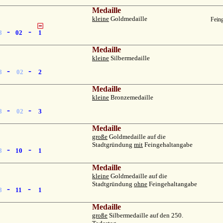
Medaille
kleine
Goldmedaille
Feing
-
-
8
02
1
Medaille
kleine
Silbermedaille
-
-
8
02
2
Medaille
kleine
Bronzemedaille
-
-
8
02
3
Medaille
große
Goldmedaille auf die
Stadtgründung
mit
Feingehaltangabe
-
-
8
10
1
Medaille
kleine
Goldmedaille auf die
Stadtgründung
ohne
Feingehaltangabe
-
-
8
11
1
Medaille
große
Silbermedaille auf den 250.