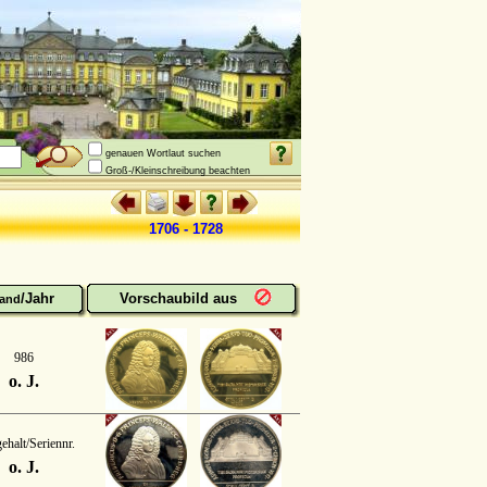
genauen Wortlaut suchen
Groß-/Kleinschreibung beachten
1706 - 1728
/Jahr
Vorschaubild aus
and
986
o. J.
ehalt/Seriennr.
o. J.