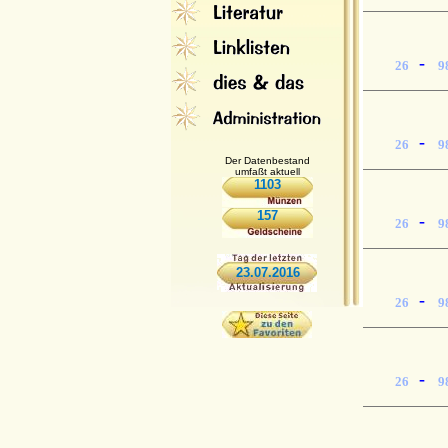
-
26
9
-
26
9
Der Datenbestand
umfaßt aktuell
1103
157
-
26
9
23.07.2016
-
26
9
-
26
9