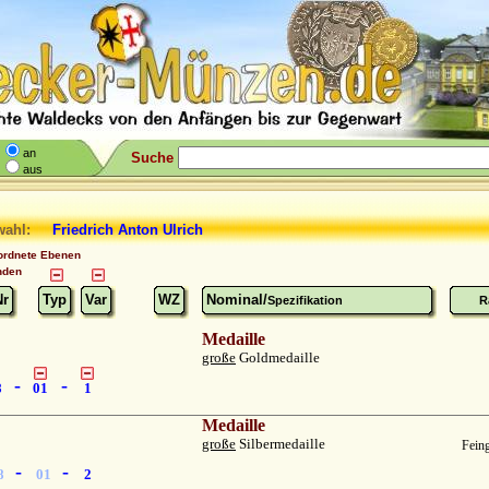
an
Suche
aus
wahl:
Friedrich Anton Ulrich
ordnete Ebenen
nden
Nr
Typ
Var
WZ
Nominal/
Spezifikation
R
Medaille
große
Goldmedaille
-
-
8
01
1
Medaille
große
Silbermedaille
Feing
-
-
8
01
2