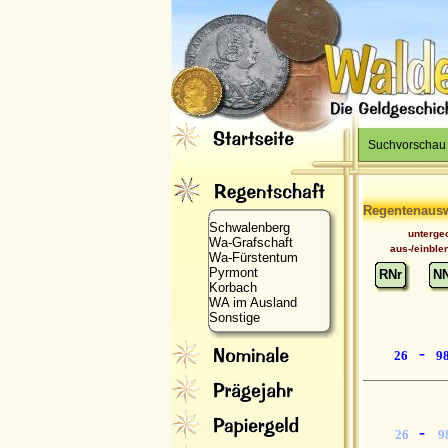
Suchvorschau
Regentenaus
Schwalenberg
unterge
Wa-Grafschaft
aus-/einble
Wa-Fürstentum
Pyrmont
RNr
N
Korbach
WA im Ausland
Sonstige
-
26
9
-
26
9