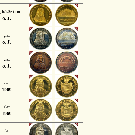
ehalt/Seriennr.
o. J.
glatt
o. J.
glatt
o. J.
glatt
1969
glatt
1969
glatt