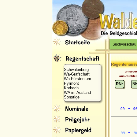
Suchvorschau
Regentenaus
Schwalenberg
unterge
Wa-Grafschaft
aus-/einble
Wa-Fürstentum
Pyrmont
RNr
N
Korbach
WA im Ausland
Sonstige
-
99
9
-
99
9