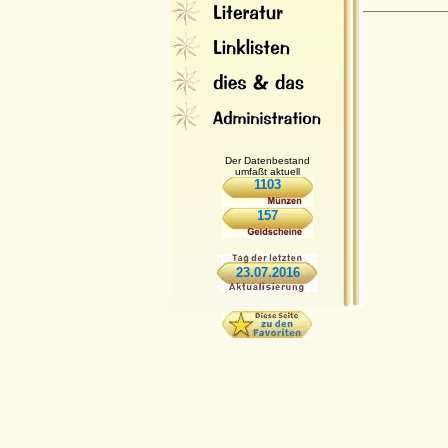
Der Datenbestand
umfaßt aktuell
1103
157
23.07.2016