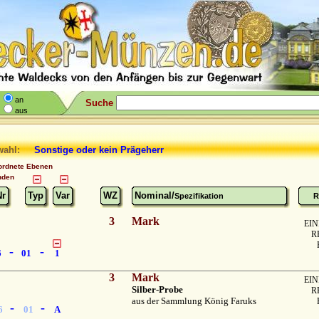
an
Suche
aus
wahl:
Sonstige
oder
kein Prägeherr
ordnete Ebenen
nden
Nr
Typ
Var
WZ
Nominal/
Spezifikation
R
3
Mark
EIN
R
-
-
6
01
1
3
Mark
EIN
Silber-Probe
R
aus der Sammlung König Faruks
-
-
6
01
A