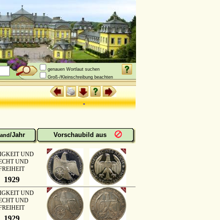
genauen Wortlaut suchen
Groß-/Kleinschreibung beachten
-
/Jahr
Vorschaubild aus
and
IGKEIT UND
ECHT UND
FREIHEIT
1929
IGKEIT UND
ECHT UND
FREIHEIT
1929