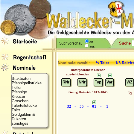
an
Suche
Suchvorschau
aus
Nominalauswahl:
⅓ Taler 1/3 Reic
untergeordnete Ebenen
aus-/einblenden
Brakteaten
RNr
NNr
Typ
Var
WZ
Pfennigteilstücke
Heller
Pfennige
Georg Heinrich 1813-1845
⅓
Kreuzer
Groschen
-
-
-
Talerteilstücke
32
55
01
1
Taler
Goldgulden &
Dukaten
sonstiges