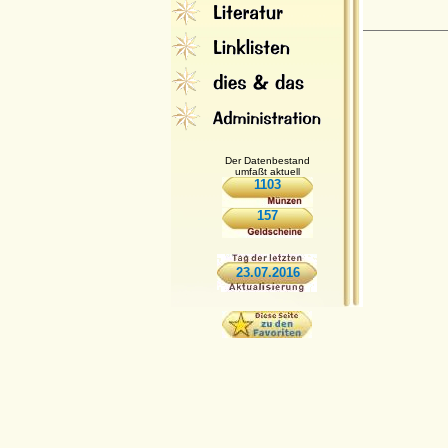
Der Datenbestand
umfaßt aktuell
1103
157
23.07.2016