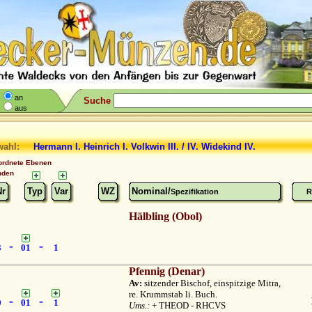
an
Suche
aus
wahl:
Hermann I. Heinrich I. Volkwin III. / IV. Widekind IV.
ordnete Ebenen
nden
Nr
Typ
Var
WZ
Nominal/
Spezifikation
R
Hälbling (Obol)
-
-
3
01
1
Pfennig (Denar)
Av:
sitzender Bischof, einspitzige Mitra,
re. Krummstab li. Buch.
-
-
0
01
1
Ums.:
+ THEOD - RHCVS