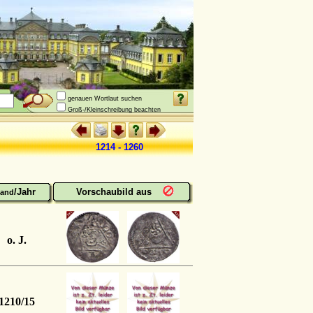
genauen Wortlaut suchen
Groß-/Kleinschreibung beachten
1214 - 1260
/Jahr
Vorschaubild aus
and
o. J.
1210/15