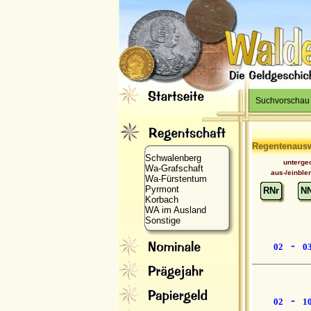
Suchvorschau
Regentenaus
Schwalenberg
unterge
Wa-Grafschaft
aus-/einble
Wa-Fürstentum
Pyrmont
RNr
N
Korbach
WA im Ausland
Sonstige
-
02
0
-
02
1