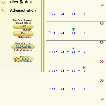
50
-
-
-
P
25
24
01
1
Der Datenbestand
umfaßt aktuell
50
1103
-
-
-
P
33
24
01
1
157
50
23.07.2016
-
-
-
P
51
24
01
2
50
-
-
-
P
71
24
10
1
50
-
-
-
P
72
24
10
1
50