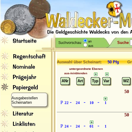
an
Suche
Suchvorschau
aus
Auswahl über Scheinart:
50 Pfg
Gru
untergeordnete Ebenen
aus-/einblenden
ANr
Art
Typ
Var
WZ
50
Ausgabestellen
-
-
-
P
Scheinarten
22
24
10
1
50
-
-
-
P
24
24
01
1