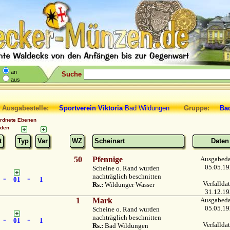
an
Suche
aus
 Ausgabestelle:
Sportverein Viktoria
Bad Wildungen
Gruppe:
Bad 
ordnete Ebenen
nden
t
Typ
Var
WZ
Scheinart
Daten
50
Pfennige
Ausgabed
05.05.1
Scheine o. Rand wurden
nachträglich beschnitten
-
-
01
1
Verfallda
Rs.:
Wildunger Wasser
31.12.1
1
Mark
Ausgabed
05.05.1
Scheine o. Rand wurden
nachträglich beschnitten
-
-
01
1
Verfallda
Rs.:
Bad Wildungen