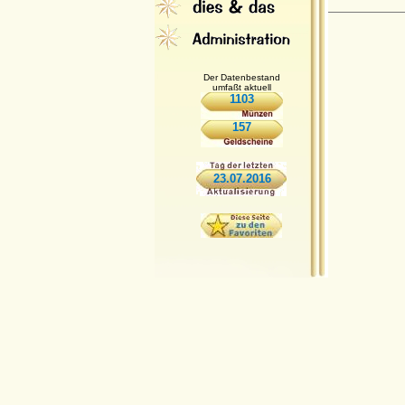
Der Datenbestand
umfaßt aktuell
1103
157
23.07.2016