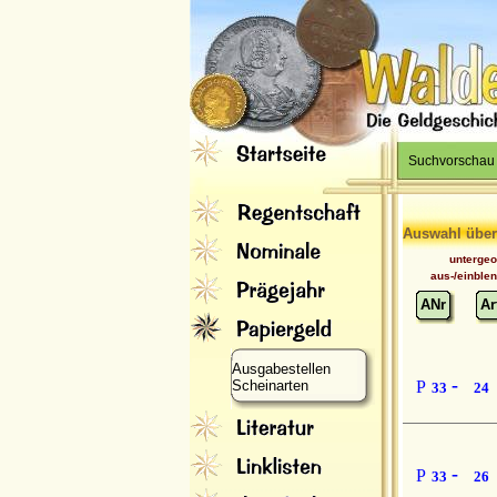
Suchvorschau
Auswahl über
unterge
aus-/einble
ANr
Ar
Ausgabestellen
-
Scheinarten
P
33
24
-
P
33
26