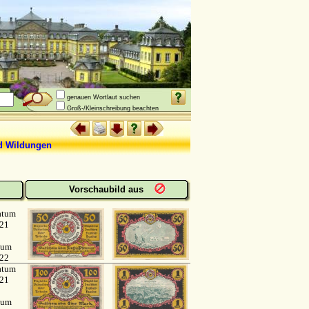
genauen Wortlaut suchen
Groß-/Kleinschreibung beachten
Wildungen
Vorschaubild aus
atum
921
tum
922
atum
921
tum