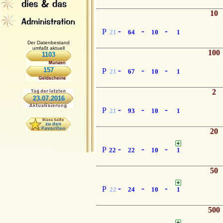
10
-
-
-
P
21
64
10
1
Der Datenbestand
umfaßt aktuell
100
1103
-
-
-
157
P
21
67
10
1
2
23.07.2016
-
-
-
P
21
93
10
1
20
-
-
-
P
22
22
10
1
50
-
-
-
P
22
24
10
1
500