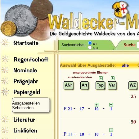
an
Suche
Suchvorschau
aus
Auswahl über Ausgabestelle:
alle
Gr
untergeordnete Ebenen
aus-/einblenden
ANr
Art
Typ
Var
WZ
25
Ausgabestellen
-
-
-
Scheinarten
P
21
17
10
1
50
-
-
-
P
21
18
10
1