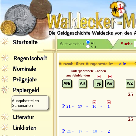
an
Suche
Suchvorschau
aus
Auswahl über Ausgabestelle:
alle
Gr
untergeordnete Ebenen
aus-/einblenden
ANr
Art
Typ
Var
WZ
25
Ausgabestellen
-
-
-
Scheinarten
P
21
17
10
1
25
-
-
-
P
21
17
10
2