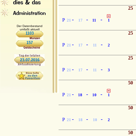
25
-
-
-
P
21
17
11
1
Der Datenbestand
umfaßt aktuell
25
1103
157
-
-
-
P
21
17
11
2
25
23.07.2016
-
-
-
P
21
17
11
3
50
-
-
-
P
21
18
10
1
50
-
-
-
P
21
18
10
2
50