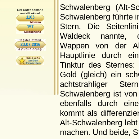
Schwalenberg (Alt-Sc
Der Datenbestand
umfaßt aktuell
Schwalenberg führte i
1103
Stern. Die Seitenlin
157
Waldeck nannte, di
Wappen von der Alt
23.07.2016
Hauptlinie durch e
Tinktur des Sternes:
Gold (gleich) ein sch
achtstrahliger St
Schwalenberg ist von
ebenfalls durch eine
kommt als differenzie
Alt-Schwalenberg lebt 
machen. Und beide, S