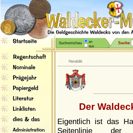
an
Suche
Suchvorschau
aus
Heraldik
Der Waldeck
Eigentlich ist das H
Seitenlinie de