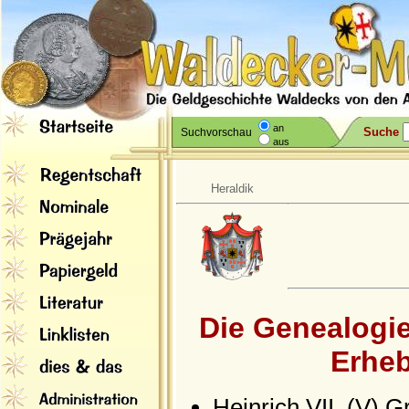
an
Suche
Suchvorschau
aus
Heraldik
Die Genealogie
Erheb
Heinrich VII. (V) G