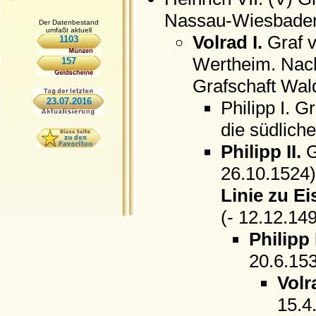
Nassau-Wiesbaden
Der Datenbestand
umfaßt aktuell
Volrad I.
Graf v
1103
Wertheim. Nach
157
Grafschaft Wal
23.07.2016
Philipp I. 
die südliche
Philipp II.
G
26.10.1524)
Linie zu E
(- 12.12.14
Philipp I
20.6.153
Volr
15.4