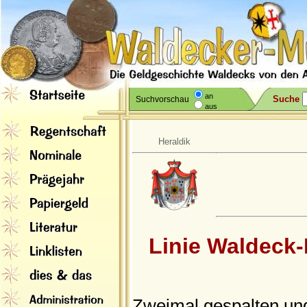
an
Suche
Suchvorschau
aus
Heraldik
Linie Waldeck
Zweimal gespalten und 