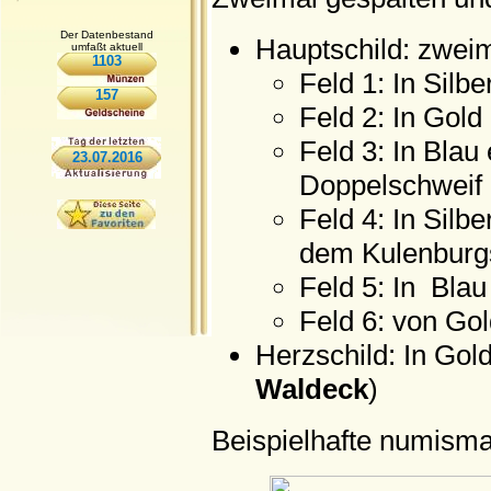
Der Datenbestand
Hauptschild: zweim
umfaßt aktuell
1103
Feld 1: In Silbe
157
Feld 2: In Gold 
Feld 3: In Blau
23.07.2016
Doppelschweif 
Feld 4: In Silb
dem Kulenbur
Feld 5: In Blau
Feld 6: von Gol
Herzschild: In Gold
Waldeck
)
Beispielhafte numisma