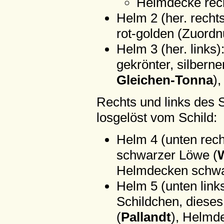
Helmdecke recht
Helm 2 (her. recht
rot-golden (Zuordn
Helm 3 (her. links
gekrönter, silbern
Gleichen-Tonna
)
Rechts und links des S
losgelöst vom Schild:
Helm 4 (unten rech
schwarzer Löwe (
Helmdecken schwa
Helm 5 (unten link
Schildchen, dieses
(
Pallandt
), Helmd