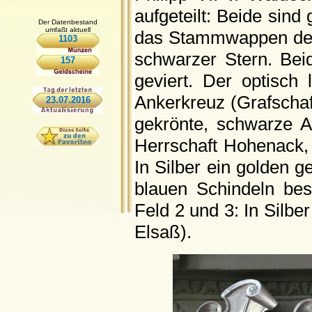
aufgeteilt: Beide sind 
Der Datenbestand
umfaßt aktuell
das Stammwappen der 
1103
schwarzer Stern. Bei
157
geviert. Der optisch 
Ankerkreuz (Grafschaft
23.07.2016
gekrönte, schwarze A
Herrschaft Hohenack, 
In Silber ein golden g
blauen Schindeln bes
Feld 2 und 3: In Silber
Elsaß).