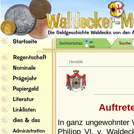
an
Suche
Suchvorschau
aus
Heraldik
Auftre
In ganz ungewohnter 
Philipp VI. v. Walde