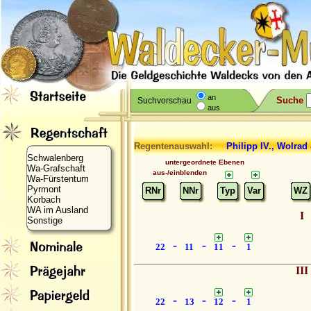
an
Suche
Suchvorschau
aus
Regentenauswahl:
Philipp IV., Wolra
Schwalenberg
untergeordnete Ebenen
Wa-Grafschaft
aus-/einblenden
Wa-Fürstentum
Pyrmont
RNr
NNr
Typ
Var
WZ
Korbach
WA im Ausland
I
Sonstige
-
-
-
22
11
11
1
III
-
-
-
22
13
12
1