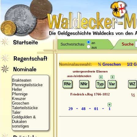
an
Suche
Suchvorschau
aus
Nominalauswahl:
½ Groschen 1/2
untergeordnete Ebenen
aus-/einblenden
Brakteaten
RNr
NNr
Typ
Var
WZ
Pfennigteilstücke
Heller
Pfennige
Friedrich s.Reg 1766-1812
½
Kreuzer
Groschen
-
-
-
Talerteilstücke
29
48
01
1
Taler
Goldgulden &
Dukaten
sonstiges